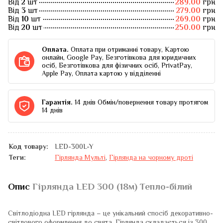
Від
2
шт
289.00
грн
Від
3
шт
279.00
грн
Від
10
шт
269.00
грн
Від
20
шт
250.00
грн
Оплата.
Оплата при отриманні товару, Картою
онлайн, Google Pay, Безготівкова для юридичних
осіб, Безготівкова для фізичних осіб, PrivatPay,
Apple Pay, Оплата картою у відділенні
Гарантія.
14 днів Обмін/повернення товару протягом
14 днів
Код товару:
LED-300L-Y
Теги:
Гірлянда Мульті
,
Гірлянда на чорному дроті
Опис
Гірлянда LED 300 (18м) Тепло-білий
Світлодіодна LED гірлянда – це унікальний спосіб декоративно-
світлового оформлення до свята. Гірлянда складається із 300