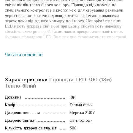
світлодіодів тепло білого кольору. Гірлянда підключена до
спеціального контролера з кнопочкою для керування режимами
мерехтіння, починаючи від швидкого та закінчуючи плавними
переходами від одного кольору до іншого. Новорічні гірлянди
LED мають яскраве свічення, при цьому споживають невелику
кількість електроенергії. Таким чином, прикрасивши навіть весь
будинок гірляндами LED, Ви все одно економитимете свої гроші.
Читати повністю
Характеристики
Гірлянда LED 300 (18м)
Тепло-білий
Довжина
18м
Колір
Теплий білий
Джерело живлення
Мережа 220V
Джерело світла
Світлодіоди
Кількість джерел світла, шт
300