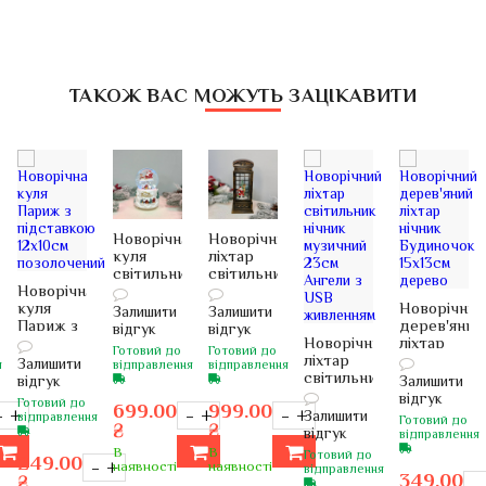
ТАКОЖ ВАС МОЖУТЬ ЗАЦІКАВИТИ
Новорічна
Новорічний
куля
ліхтар
світильник
світильник
Новорічна
музичний
нічник
куля
18х10см з
музичний
Новорічний
Залишити
Залишити
Париж з
живленням
22х8см
дерев'яний
відгук
відгук
підставкою
на
Таксофон
Новорічний
ліхтар
Готовий до
Готовий до
м)
12х10см
батарейках
з USB
ліхтар
нічник
Залишити
я
відправлення
відправлення
позолочений
живленням
світильник
Будиночок
відгук
Залишити
нічник
15х13см
відгук
Готовий до
699.00
999.00
музичний
дерево
–
+
–
+
–
+
Залишити
відправлення
Готовий до
₴
₴
23см
відгук
відправлення
Ангели з
В
В
Готовий до
249.00
USB
–
+
наявності
наявності
відправлення
349.00
₴
живленням
–