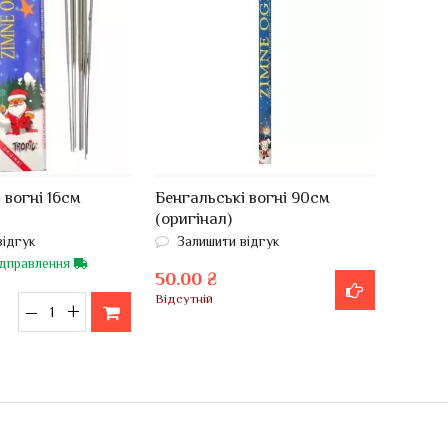
 вогні 16см
Бенгальські вогні 90см
(оригінал)
відгук
Залишити відгук
ідправлення
50.00 ₴
Відсутній
–
+