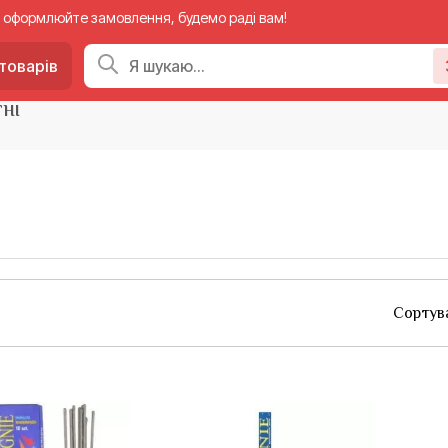
 — оформлюйте замовлення, будемо раді вам!
товарів
ГНІ
Сортув