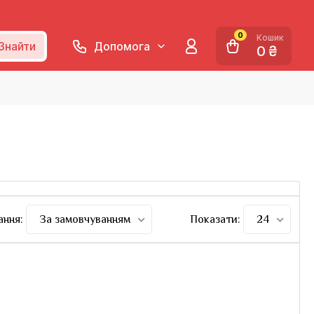
0
Кошик
Знайти
Допомога
0 ₴
ання:
За замовчуванням
Показати:
24