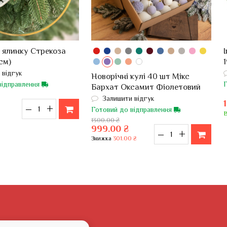
а ялинку Стрекоза
см)
 відгук
Новорічні кулі 40 шт Мікс
відправлення
Бархат Оксамит Фіолетовий
Білий Набір новорічних куль
Залишити відгук
–
+
Готовий до відправлення
В
1300.00 ₴
999.00 ₴
–
+
Знижка
301.00 ₴