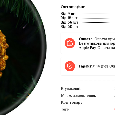
Оптові ціни:
Від
9
шт
Від
18
шт
Від
36
шт
Від
60
шт
Оплата.
Оплата при 
Безготівкова для юр
Apple Pay, Оплата к
Гарантія.
14 днів Об
В упаковці:
Мінім. замовлення:
Код товару:
Теги: