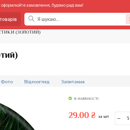
 — оформлюйте замовлення, будемо раді вам!
товарів
СТИКИ (ЗОЛОТИЙ)
тий)
Фото
Відеоогляд
Запитання
В НАЯВНОСТІ
29.00 ₴
за шт
–