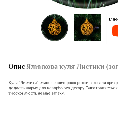
Віде
Опис
Ялинкова куля Листики (зо
Куля "Листики" стане неповторною родзинкою для прикра
додасть шарму для новорічного декору. Виготовляється
високої якості, не має запаху.