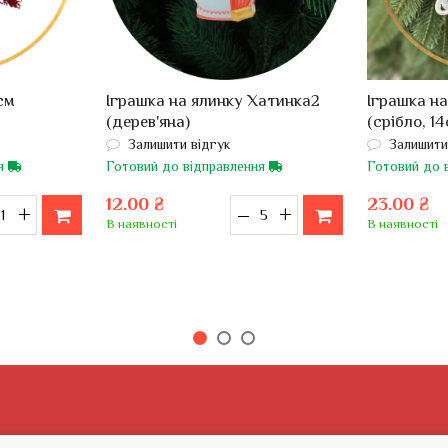
см
Іграшка на ялинку Хатинка2
Іграшка н
(дерев'яна)
(срібло, 14
Залишити відгук
Залишити
ня
Готовий до відправлення
Готовий до 
12.00 ₴
23.00 ₴
+
–
+
В наявності
В наявності