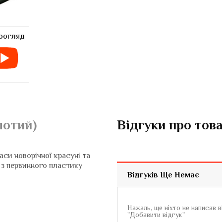
оогляд
лотий)
Відгуки про тов
си новорічної красуні та
 з первинного пластику
Відгуків Ще Немає
Нажаль, ще ніхто не написав 
"Добавити відгук"