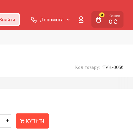
0
Кошик
Знайти
Допомога
0 ₴
Код товару:
TVH-0056
+
КУПИТИ