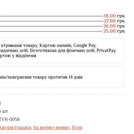
28.00
грн
27.00
грн
26.00
грн
25.00
грн
отриманні товару, Картою онлайн, Google Pay,
идичних осіб, Безготівкова для фізичних осіб, PrivatPay,
артою у відділенні
мін/повернення товару протягом 14 днів
3
3 шт
TVH-0056
Ажурні іграшки
,
На велику ялинку
,
Куля