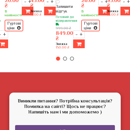
20.00
45.00
26.00
95.00
Блиск
–
+
–
+
–
+
–
+
₴
₴
₴
₴
й
Бордовий
Залишити
Білий
відгук
В
Знижка
В
Знижка
Набір
15.00 ₴
35.00 ₴
наявності
наявності
Готовий до
х
новорічних
я
відправлення
Гуртові
Гуртові
куль
ціни
ціни
999.00 ₴
849.00
–
+
–
+
₴
Знижка
150.00 ₴
Виникли питання? Потрібна консультація?
Помилка на сайті? Щось не працює?
Напишіть нам і ми допоможемо )