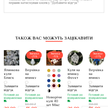
першим натиснувши кнопку "Добавити відгук"
ТАКОЖ ВАС МОЖУТЬ ЗАЦІКАВИТИ
Знижка
Знижка
Знижка
-25%
-15%
-27%
Ялинкова
Верхівка
Куля на
Верхівка
куля
на
ялинку
на
Блиск
ялинку
Фрукт
ялинку
(срібний,
Піка
(срібло,
Полярна
100мм)
25см
80мм)
зірка
Залишити
Залишити
Залишити
Залишити
(біла)
28см
відгук
відгук
відгук
відгук
(синя)
Готовий до
Готовий до
Готовий до
Готовий до
Новорічні
відправлення
відправлення
відправлення
відправлення
кулі 40
60.00 ₴
130.00
шт Мікс
₴