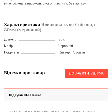
виготовлена ​​з високоякісного пластику, без запаху.
Характеристики
Ялинкова куля Снігопад
80мм (червоний)
Діаметр
8см
Колір
Червоний
Покриття
Гліттер, Горошки
Відгуки про товар
ДОБАВИТИ ВІДГУК
Відгуків Ще Немає
Нажаль, ще ніхто не написав відгук про товар, станьте