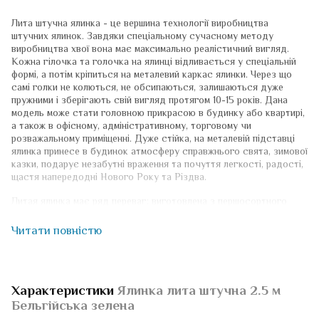
Лита штучна ялинка - це вершина технології виробництва
штучних ялинок. Завдяки спеціальному сучасному методу
виробництва хвої вона має максимально реалістичний вигляд.
Кожна гілочка та голочка на ялинці відливається у спеціальній
формі, а потім кріпиться на металевий каркас ялинки. Через що
самі голки не колються, не обсипаються, залишаються дуже
пружними і зберігають свій вигляд протягом 10-15 років. Дана
модель може стати головною прикрасою в будинку або квартирі,
а також в офісному, адміністративному, торговому чи
розважальному приміщенні. Дуже стійка, на металевій підставці
ялинка принесе в будинок атмосферу справжнього свята, зимової
казки, подарує незабутні враження та почуття легкості, радості,
щастя напередодні Нового Року та Різдва.
Литая ялинка має ряд переваг: виготовлена ​​з першосортного
поліпропілену в Україні. \n\n
Читати повністю
Безпечна. Не викликає алергії. Без запаху. Створена з
екологічно чистої, першокласної сировини. Безпечна для дітей та
тварин. Пожежостійка.
Сертифікована. Високий стандарт виробництва наших ялинок
Характеристики
Ялинка лита штучна 2.5 м
підтверджений сертифікатом якості
Бельгійська зелена
Гілочки не прогинаються від ваги іграшок завдяки
використаному дроту 1,2-3,3 мм.