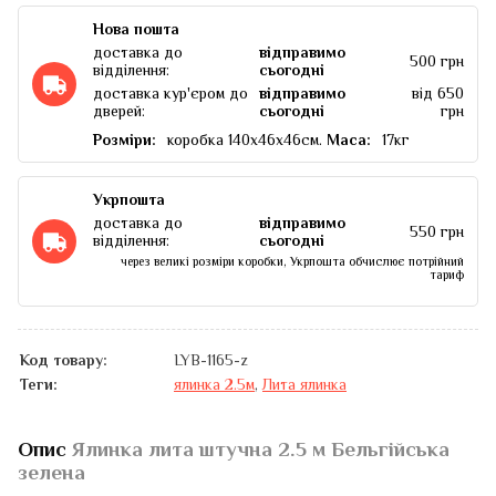
Нова пошта
доставка до
відправимо
500 грн
відділення:
cьогодні
доставка кур'єром до
відправимо
від 650
дверей:
cьогодні
грн
Розміри:
коробка 140х46х46см.
Маса:
17кг
Укрпошта
доставка до
відправимо
550 грн
відділення:
cьогодні
через великі розміри коробки, Укрпошта обчислює потрійний
тариф
Код товару:
LYB-1165-z
Теги:
ялинка 2.5м
,
Лита ялинка
Опис
Ялинка лита штучна 2.5 м Бельгійська
зелена