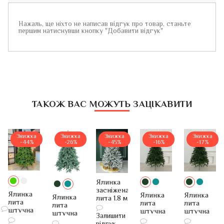
Нажаль, ще ніхто не написав відгук про товар, станьте
першим натиснувши кнопку "Добавити відгук"
ТАКОЖ ВАС МОЖУТЬ ЗАЦІКАВИТИ
Знижка
Знижка
Знижка
Знижка
Знижка
-44%
-26%
-45%
-16%
-17%
Ялинка
засніжена
Ялинка
Ялинка
Ялинка
Ялинка
лита 1.8 м
лита
лита
лита
лита
Віденська
штучна
штучна
штучна
штучна
Залишити
1.5 м
2.7 м
2.5 м
2.7 м
відгук