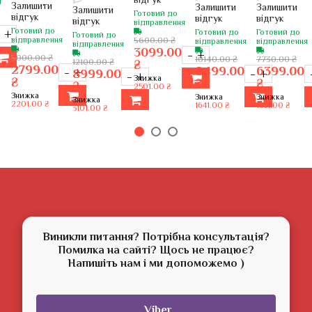
я
Бельгійська
Буковельська
Буковельсь
Залишити
Президентська
Залишити
Залишити
Залишити
з
Готовий до
зелена
зелена
відгук
блакитна
відгук
відгук
відгук
відправлення
салатовими
Готовий до
–
+
Готовий до
Готовий до
Готовий до
кінчиками
відправлення
5600.00 ₴
відправлення
відправлення
відправлення
3099.00
–
+
5000.00 ₴
10140.00 ₴
7730.00 ₴
12100.00 ₴
₴
2799.00
8499.00
6399.00
–
+
8999.00
–
+
–
+
Знижка
₴
₴
₴
₴
2501.00 ₴
Знижка
Знижка
Знижка
Знижка
2201.00 ₴
1641.00 ₴
1331.00 ₴
3101.00 ₴
Виникли питання? Потрібна консультація?
Помилка на сайті? Щось не працює?
Напишіть нам і ми допоможемо )
Viber