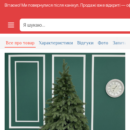
Вітаємо! Ми повернулися після канікул. Продажі вже відкриті — 
ШТУЧНІ ЯЛИНКИ
ЯЛИНКА ЛИТА ШТУЧНА 2.5 М БЕЛЬГІЙСЬК
Все про товар
Характеристики
Відгуки
Фото
Запитан
Ялинка лита штучна 2.5 м Бельгійська зелена
Код товару:
LYB-1165-z
Написати відгук