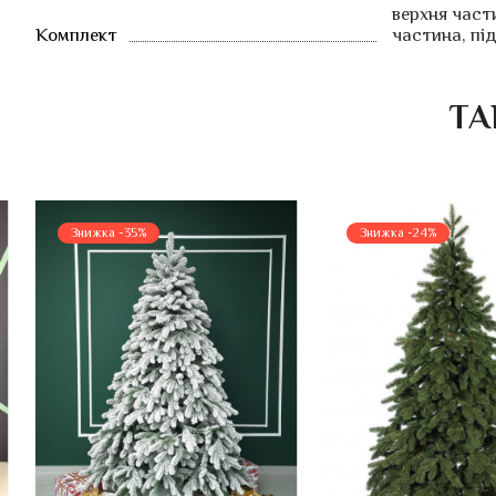
верхня част
Комплект
частина, пі
ТА
Знижка -35%
Знижка -24%