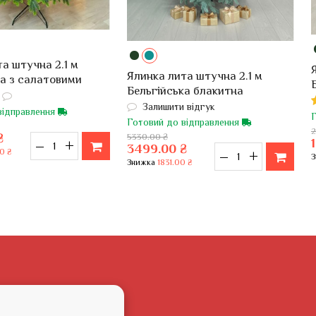
а штучна 2.1 м
Ялинка лита штучна 2.1 м
ка з салатовими
Бельгійська блакитна
Залишити відгук
відправлення
Готовий до відправлення
2
₴
5330.00 ₴
–
+
3499.00 ₴
–
+
0 ₴
Знижка
1831.00 ₴