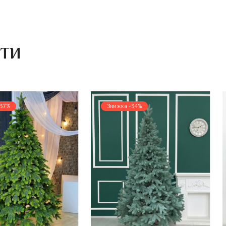
ИТИ
-37%
Знижка -34%