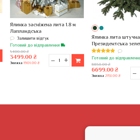
Ялинка засніжена лита 1.8 м
Лапландська
Ялинка лита штучна
Залишити відгук
Президентська зеле
Готовий до відправлення
5400.00 ₴
3499.00 ₴
Готовий до відправлен
–
+
Знижка
1901.00 ₴
8850.00 ₴
6699.00 ₴
–
Знижка
2151.00 ₴