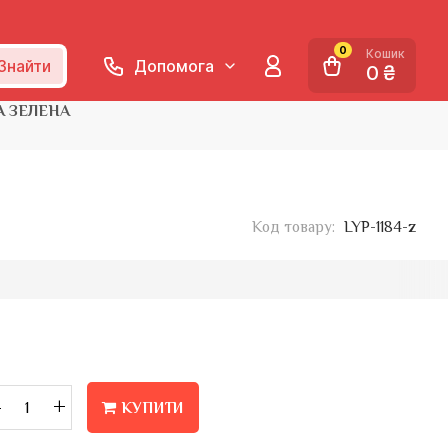
0
Кошик
Знайти
Допомога
0 ₴
А ЗЕЛЕНА
Код товару:
LYP-1184-z
–
+
КУПИТИ