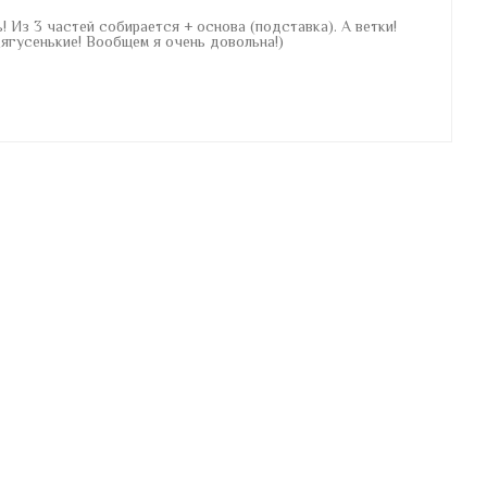
! Из 3 частей собирается + основа (подставка). А ветки!
Мягусенькие! Вообщем я очень довольна!)