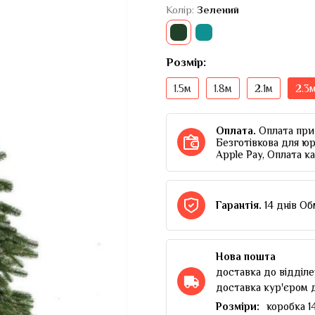
Колір:
Зелений
Розмір:
1.5м
1.8м
2.1м
2.3
Оплата.
Оплата при 
Безготівкова для юр
Apple Pay, Оплата к
Гарантія.
14 днів Об
Нова пошта
доставка до відділе
доставка кур'єром 
Розміри:
коробка 1