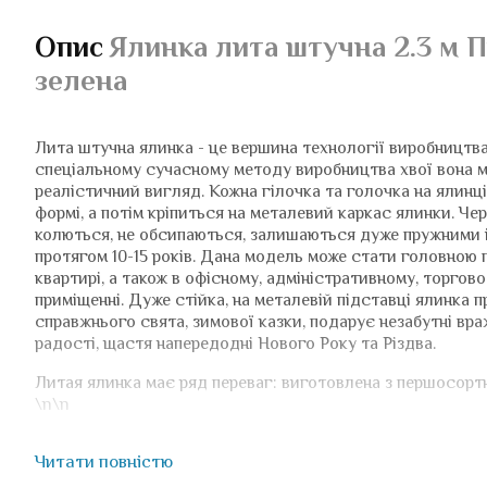
Опис
Ялинка лита штучна 2.3 м 
зелена
Лита штучна ялинка - це вершина технології виробництв
спеціальному сучасному методу виробництва хвої вона 
реалістичний вигляд. Кожна гілочка та голочка на ялинці
формі, а потім кріпиться на металевий каркас ялинки. Чер
колються, не обсипаються, залишаються дуже пружними і
протягом 10-15 років. Дана модель може стати головною 
квартирі, а також в офісному, адміністративному, торго
приміщенні. Дуже стійка, на металевій підставці ялинка
справжнього свята, зимової казки, подарує незабутні вра
радості, щастя напередодні Нового Року та Різдва.
Литая ялинка має ряд переваг: виготовлена ​​з першосортн
\n\n
Безпечна. Не викликає алергії. Без запаху. Створена з екологі
Читати повністю
сировини. Безпечна для дітей та тварин. Пожежостійка.
Сертифікована. Високий стандарт виробництва наших ялинок 