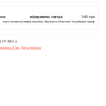
ння:
відправимо завтра
540 грн
через великі розміри коробки, Укрпошта обчислює потрійний тариф
LYP-1184-z
ялинка 2.3м
,
Лита ялинка