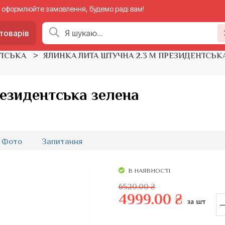
 — оформлюйте замовлення, будемо раді вам!
товарів
НТСЬКА
ЯЛИНКА ЛИТА ШТУЧНА 2.3 М ПРЕЗИДЕНТСЬК
езидентська зелена
Фото
Запитання
В НАЯВНОСТІ
6520.00 ₴
4999.00 ₴
за шт