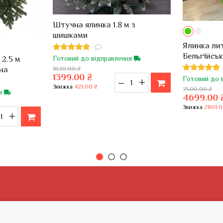
Штучна ялинка 1.8 м з
шишками
Ялинка лит
Бельгійсь
Готовий до відправлення
 2.5 м
кінчиками
1820.00 ₴
на
1399.00 ₴
Готовий до 
–
+
Знижка
421.00 ₴
7500.00 ₴
ня
4699.00 
Знижка
2801.0
+