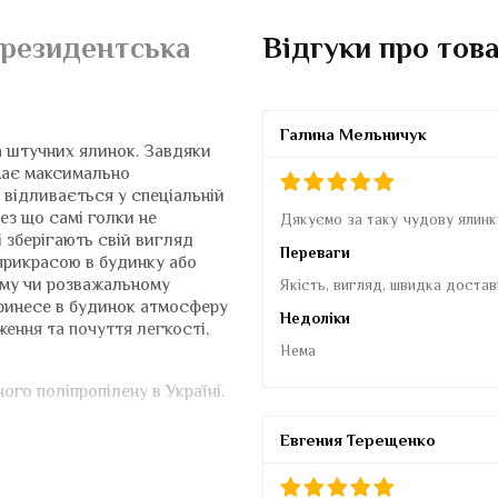
Президентська
Відгуки про тов
Галина Мельничук
а штучних ялинок. Завдяки
має максимально
 відливається у спеціальній
ез що самі голки не
Дякуємо за таку чудову ялинк
 зберігають свій вигляд
Переваги
прикрасою в будинку або
вому чи розважальному
Якість, вигляд, швидка достав
 принесе в будинок атмосферу
Недоліки
ження та почуття легкості,
Нема
ого поліпропілену в Україні.
Евгения Терещенко
чно чистої, першокласної
підтверджений сертифікатом