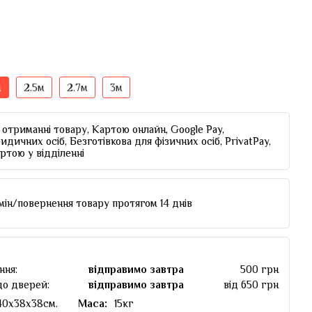
м
2.5м
2.7м
3м
отриманні товару, Картою онлайн, Google Pay,
идичних осіб, Безготівкова для фізичних осіб, PrivatPay,
артою у відділенні
мін/повернення товару протягом 14 днів
ння:
відправимо завтра
500 грн
до дверей:
відправимо завтра
від 650 грн
40х38х38см.
Маса:
15кг