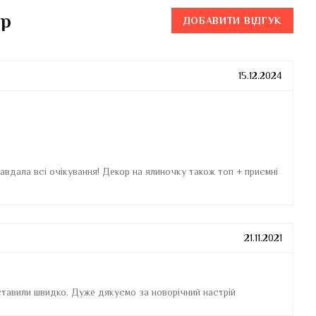
ар
ДОБАВИТИ ВІДГУК
15.12.2024
вдала всі очікування! Декор на ялиночку також топ + приємні
21.11.2021
ставили швидко. Дуже дякуємо за новорічний настрій