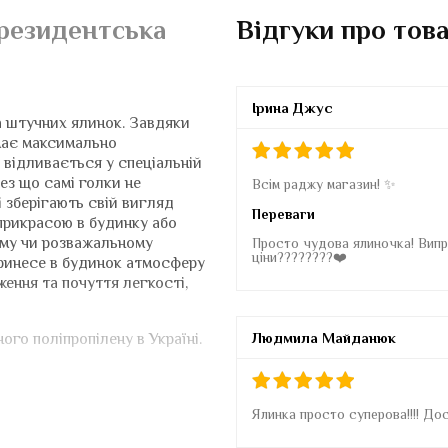
Президентська
Відгуки про тов
Ірина Джус
а штучних ялинок. Завдяки
має максимально
 відливається у спеціальній
ез що самі голки не
Всім раджу магазин! ✨
 зберігають свій вигляд
Переваги
прикрасою в будинку або
вому чи розважальному
Просто чудова ялиночка! Випра
ціни????????❤️
 принесе в будинок атмосферу
ження та почуття легкості,
Людмила Майданюк
ого поліпропілену в Україні.
чно чистої, першокласної
Ялинка просто суперова!!!! До
підтверджений сертифікатом