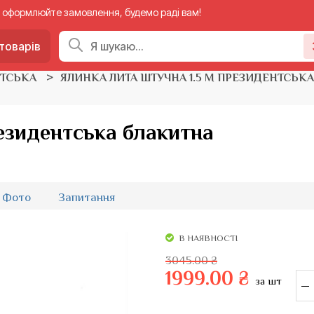
 — оформлюйте замовлення, будемо раді вам!
товарів
НТСЬКА
ЯЛИНКА ЛИТА ШТУЧНА 1.5 М ПРЕЗИДЕНТСЬК
езидентська блакитна
Фото
Запитання
В НАЯВНОСТІ
3045.00 ₴
1999.00 ₴
за шт
–