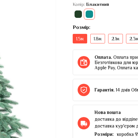
Колір:
Блакитний
Розмір:
1.5м
1.8м
2.1м
2.3
Оплата.
Оплата при 
Безготівкова для юр
Apple Pay, Оплата к
Гарантія.
14 днів Об
Нова пошта
доставка до відділе
доставка кур'єром 
Розміри:
коробка 