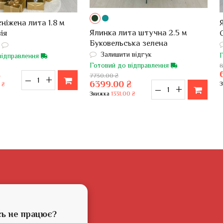
ніжена лита 1.8 м
Ялинка лита штучна 2.5 м
ія
Буковельська зелена
Залишити відгук
відправлення
Готовий до відправлення
8
₴
7730.00 ₴
–
+
6399.00 ₴
 ₴
–
+
Знижка
1331.00 ₴
сь не працює?