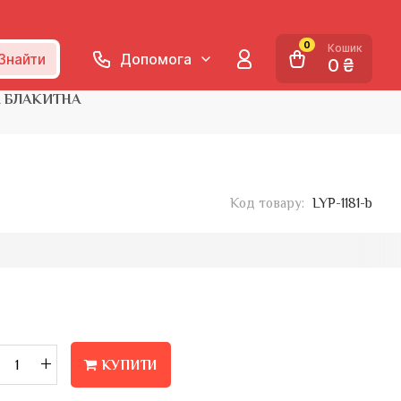
0
Кошик
Знайти
Допомога
0 ₴
А БЛАКИТНА
Код товару:
LYP-1181-b
+
КУПИТИ