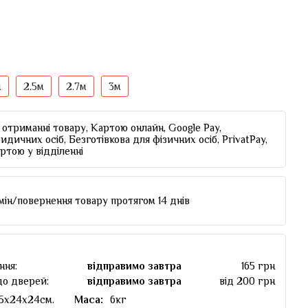
м
2.5м
2.7м
3м
отриманні товару, Картою онлайн, Google Pay,
идичних осіб, Безготівкова для фізичних осіб, PrivatPay,
артою у відділенні
мін/повернення товару протягом 14 днів
ння:
відправимо завтра
165 грн
до дверей:
відправимо завтра
від 200 грн
95х24х24см.
Маса:
6кг