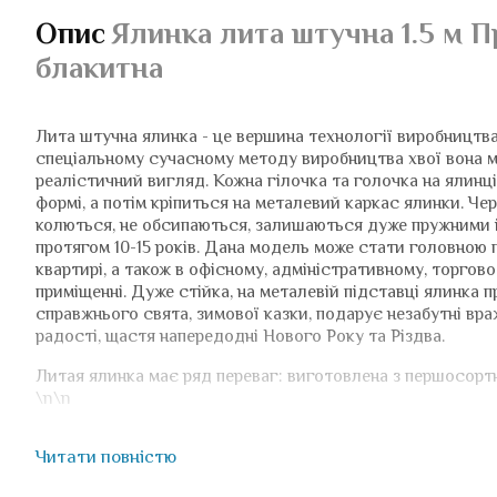
Опис
Ялинка лита штучна 1.5 м 
блакитна
Лита штучна ялинка - це вершина технології виробництв
спеціальному сучасному методу виробництва хвої вона 
реалістичний вигляд. Кожна гілочка та голочка на ялинці
формі, а потім кріпиться на металевий каркас ялинки. Чер
колються, не обсипаються, залишаються дуже пружними і
протягом 10-15 років. Дана модель може стати головною 
квартирі, а також в офісному, адміністративному, торго
приміщенні. Дуже стійка, на металевій підставці ялинка
справжнього свята, зимової казки, подарує незабутні вра
радості, щастя напередодні Нового Року та Різдва.
Литая ялинка має ряд переваг: виготовлена ​​з першосортн
\n\n
Безпечна. Не викликає алергії. Без запаху. Створена з екологі
Читати повністю
сировини. Безпечна для дітей та тварин. Пожежостійка.
Сертифікована. Високий стандарт виробництва наших ялинок 