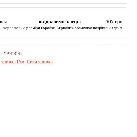
ння:
відправимо завтра
307 грн
через великі розміри коробки, Укрпошта обчислює потрійний тариф
LYP-1181-b
ялинка 1.5м
,
Лита ялинка