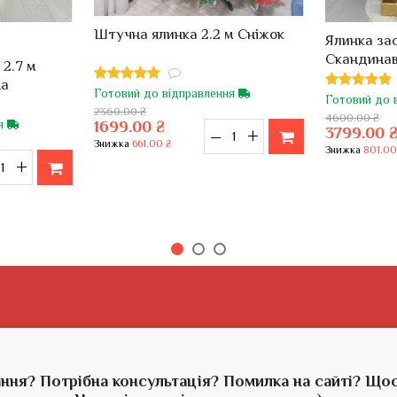
Штучна ялинка 2.2 м Сніжок
Ялинка зас
Скандинав
 2.7 м
на
Готовий до відправлення
Готовий до 
2360.00 ₴
4600.00 ₴
1699.00 ₴
ня
3799.00 
–
+
Знижка
661.00 ₴
Знижка
801.00
+
ння? Потрібна консультація? Помилка на сайті? Що